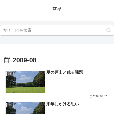
彗星
2009-08
夏の戸山と残る課題
日紀
2009.08.07
来年にかける思い
日紀