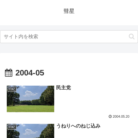
彗星
2004-05
民主党
日紀
2004.05.20
うねりへのねじ込み
日紀