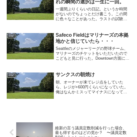
れの瞬間の選択は一生に一回。
一週間ぶりくらいの日記。というか時間
がないのでちょっとだけ書こう。この間
に色々なことがあった。ラストの試験飛
行、その後のハンカチ落とし、レポート
他。それからツールも結構見てた。時間
がないのは分かっているけれど。そして
Safeco Fieldはマリナーズの本拠
日紀
明日から専門教科のテスト...
地かと信じていたら・・・
Seattleのメジャーリーグの野球チーム、
マリナーズのチケットをいただいたので
こどもと見に行った。Downtown方面に車
で行くと駐車場が混んでいたり駐車場代
が高かったりして辛いことが多いので、
バスで向かった。International ...
サンクスの朝焼け
日紀
朝、オーナーが来てレジ点をしていた
ら、レジが+600円くらいになっていた。
俺はなんかミスってマイナスになってい
たらどうしようとか思っていたのに。予
想外の結果だった。まあそれはそれでよ
しとして、理工に隠しておいた自転車を
強引に持ち出して明治通...
維新の言う議員定数削減を行った場合、
最も得するのはどの党か？ 〜議員定数