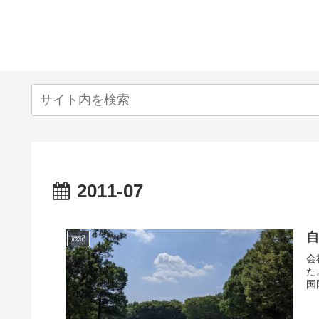
2011-07
自
旅紀
会
た
国