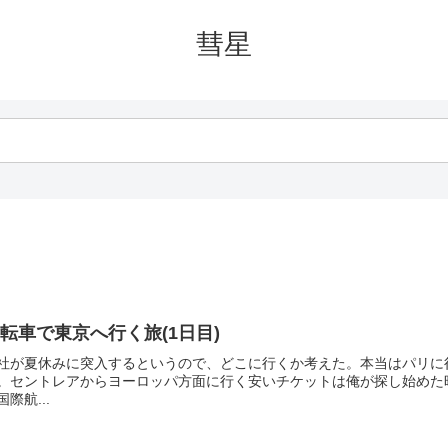
彗星
転車で東京へ行く旅(1日目)
社が夏休みに突入するというので、どこに行くか考えた。本当はパリに
。セントレアからヨーロッパ方面に行く安いチケットは俺が探し始めた
国際航...