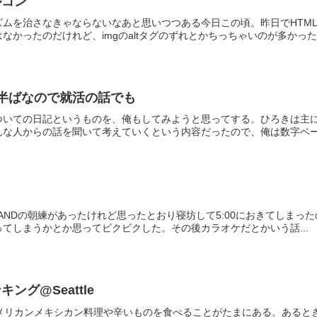
ルコン
ズムを治さなきゃならないなあと思いつつある今日この頃。昨日でHTM
かったのだけれど、imgのaltタグのずれとかちっちゃいのが多かった。
半ばなので就活の話でも
ついての日記というものを、俺もしてみようと思ってする。ひろきは主
な人からの話を聞いて考えていくという内容だったので、俺は数字ベース
と
BANDの朝練があったけれど思ったとおり寝坊して5:00におきてしまった
てしまうかとか思ってビクビクした。その後カラオケだとかいう話...
ング@Seattle
からアメリカンメキシカン料理や辛いものを食べることがたまにある。ある