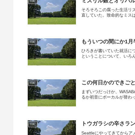
ミスリル銀とオリハ
日紀
そろそろこの腐った生活リ
直していた。致命的なミスはな
もういつの間にか1月
日紀
ひろきが書いていた就活に
ということについて、いろん
この何日かのできご
日紀
まずいつだっけか、WASA
るか初音にボーカルが替わっ
トウガラシの辛さランキ
日紀
Seattleにやってきて