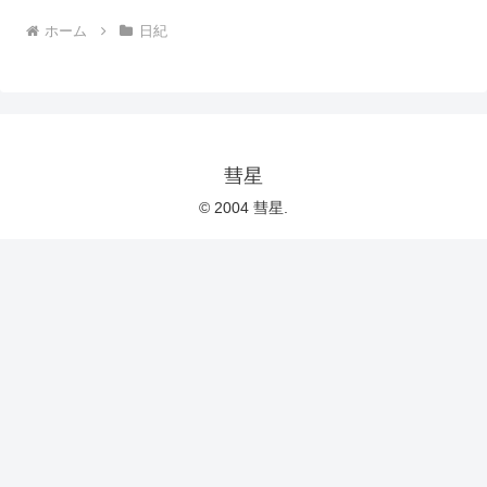
ホーム
日紀
彗星
© 2004 彗星.