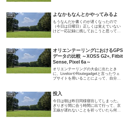
空間みたいなところで発生させたりし
て、グラフ作ったり。でも全部やること
は実験のマニュアル見たいの...
よなかもなんとかやってみるよ
日紀
もうなんだか書くのが遅くなったので
（今日は日曜日）正しくは覚えていない
けど一応記録に残しておこうと思って書
く。1限はドイツ語。うーんなにをやった
んだっけな。あんまり覚えてないな。確
かドイツ語の辞書を忘れたから何にも分
からなくて面倒くさくなっ...
オリエンテーリングにおけるGPS
日紀
データの比較 ～XOSS G2+, Fitbit
Sense, Pixel 6a～
オリエンテーリングの大会に出たとき
に、LiveloxやRoutegadgetと言ったウェ
ブサイトを用いることによって、自分と
他人とのルートファインディング能力を
比較することができる。それで一つ一つ
のコントロールに対する戦略を振り返
投入
日紀
り、次につ...
今日は朝は昨日同様寝坊してしまった。
ぎりぎり間に合う時間に出て行って、京
王線が遅れないことを祈っていたら何と
かその願いはつうじて、学校にはつけ
た。２限はドイツ語。定冠詞・不定冠詞
の似たやつとかそんなのをやった。やっ
てこなくてはならない宿題が...