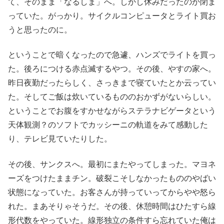
て、そのまま「なるしま」へ。しかし休みだったのか閉ま
っていた。がっかり。サイクルコンピュータとライト買お
うと思ったのに。
ということで暗くなったので急遽、ハンズでライトを買っ
た。後ろにつける赤点滅するやつ。その後、やすの家へ。
昨日夜勤だったらしく、さっきまで寝ていたとか云ってい
た。そしてご飯は炊いているもののおかずがないらしい。
ということでお腹をすかせながらステラナビゲータという
天体観測？のソフトでカッシーニの軌道をみて感動した
り、テレビ見ていたりした。
その後、サンクスへ。最初にまたやってしまった。マヨネ
ーズをつけたままチン。破裂こそしなかったもののやばい
状態になっていた。お客さんが持っていってからやや怒ら
れた。まあそりゃそうだ。その後、休憩時間はひたすら線
形代数をやっていた。線形独立の条件すら忘れていた俺は