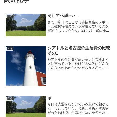
そして伝説へ・・
日紀
さて。今日はここから共振回路のレポー
トと磁化特性の再レポが進んでいくのを
実況でもしようかな。22：09 家に帰っ
て納豆ご飯を食べ終わり、レポートを開
始。22：13 現在までに、共振は結果の
途中の19ページまで終わっていることを
確認。再レポの...
シアトルと名古屋の生活費の比較
日紀
その1
シアトルの生活費が高い高いと普段よく
人に言っている。だけど具体的にどんな
もんなのかわからないだろうと思う。特
に、家賃など極端に差があるところだけ
ネタとして語られたりする。なので、い
ろんな差があるのをまとめた上でおよび
自分のためにまとめてみよ...
gt
日紀
今日は先週から引いている風邪で朝から
ボーっとしていた。まあとりあえず実験
だったわけで。全部パソコンを使った実
験。波動をパソコンの中に造られた擬似