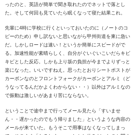
ったのと、英語が簡単で聞き取れたのでネットで落とし
た。そして何回も見ていたら眠くなって寝た結果これ。
先輩に4時に学校に行くといっておいたのに（ノートのコ
ピーのため）申し訳ないと思いながら甲州街道を東に急い
だ。しかしロードは速い！というか簡単にスピードがで
る。加速性能が素晴らしく、自分がぐいぐいこいだらキビ
キビとした反応。しかも上り坂の負担が今までよりずっと
楽になった。いいですねえ。思ったとおりシートポストが
カーボンなのとフロントフォークがカーボンとアルミ（ど
うなってるんだかよくわからない・・）以外はアルミなの
で振動は激しいがあまり苦にならない。
ということで途中まで行ってメール見たら「すいませ
ん・・遅かったのでもう帰りました」というような内容の
メールが来ていた。もうそこで用事はなくなってしまっ