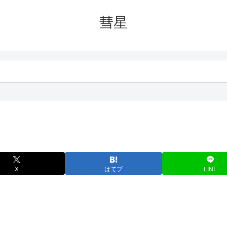
彗星
X
はてブ
LINE