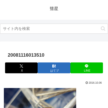
彗星
20081116013510
X
はてブ
LINE
2016.10.06