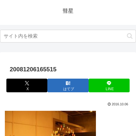
彗星
20081206165515
X
はてブ
LINE
2016.10.06