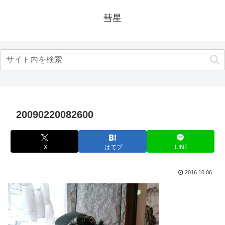
彗星
20090220082600
X
はてブ
LINE
2016.10.06