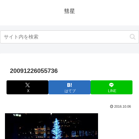
彗星
20091226055736
X
はてブ
LINE
2016.10.06