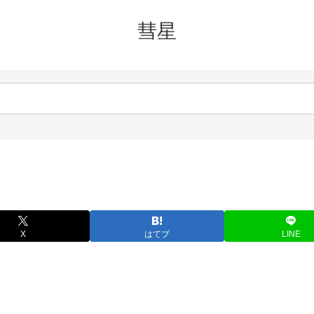
彗星
X
はてブ
LINE