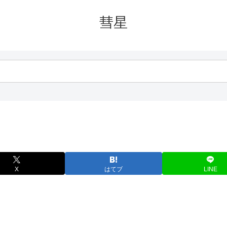
彗星
X
はてブ
LINE