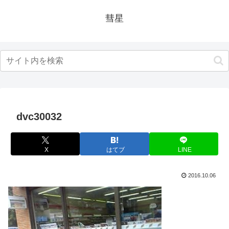
彗星
dvc30032
X
はてブ
LINE
2016.10.06