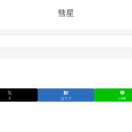
彗星
X
はてブ
LINE