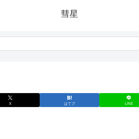
彗星
X
はてブ
LINE