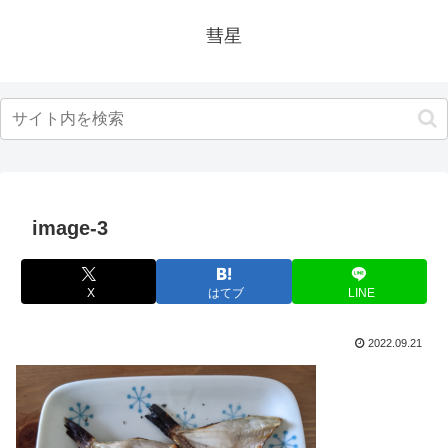
彗星
image-3
X
はてブ
LINE
2022.09.21