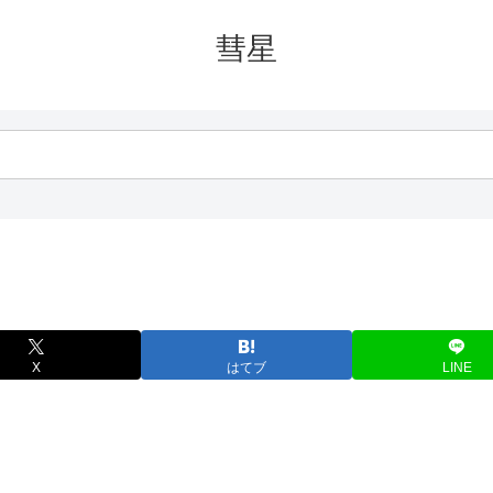
彗星
X
はてブ
LINE