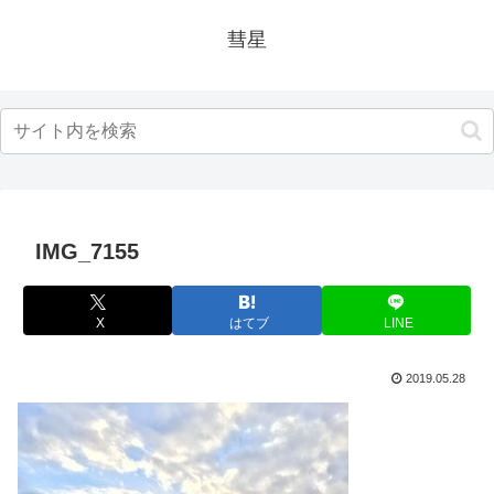
彗星
IMG_7155
X
はてブ
LINE
2019.05.28