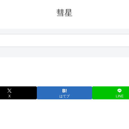
彗星
X
はてブ
LINE