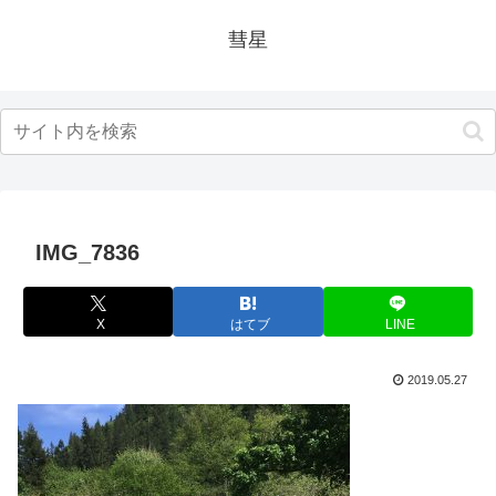
彗星
IMG_7836
X
はてブ
LINE
2019.05.27