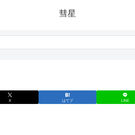
彗星
X
はてブ
LINE