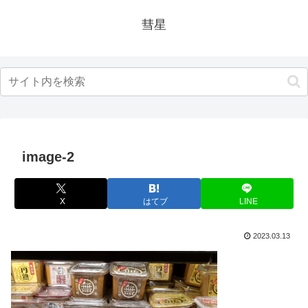
彗星
image-2
X
はてブ
LINE
2023.03.13