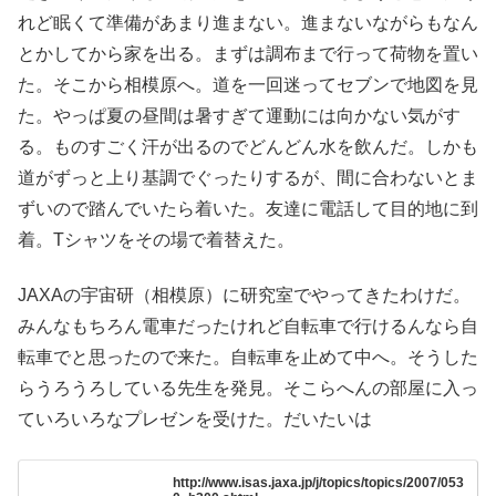
れど眠くて準備があまり進まない。進まないながらもなん
とかしてから家を出る。まずは調布まで行って荷物を置い
た。そこから相模原へ。道を一回迷ってセブンで地図を見
た。やっぱ夏の昼間は暑すぎて運動には向かない気がす
る。ものすごく汗が出るのでどんどん水を飲んだ。しかも
道がずっと上り基調でぐったりするが、間に合わないとま
ずいので踏んでいたら着いた。友達に電話して目的地に到
着。Tシャツをその場で着替えた。
JAXAの宇宙研（相模原）に研究室でやってきたわけだ。
みんなもちろん電車だったけれど自転車で行けるんなら自
転車でと思ったので来た。自転車を止めて中へ。そうした
らうろうろしている先生を発見。そこらへんの部屋に入っ
ていろいろなプレゼンを受けた。だいたいは
http://www.isas.jaxa.jp/j/topics/topics/2007/053