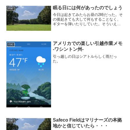
用している。これはこれでいいのだが下
記の課題があった。お金を日本に戻した
眠る日には何があったのでしょう
日紀
いと...
今日は起きてみたらお昼の2時だった。そ
の後起きても大して何もすることなく、
ギターを弾いたりしていた。そういえ
ば、夢でギターが下手で怒られた夢を見
ていたんだ。というわけでギターを弾い
たりしていた。そのあと、本を読んでい
たらそのまま又寝てしまっ...
アメリカでの楽しい引越作業メモ
日紀
-ワシントン州-
引っ越しの日はシアトルらしく雨だっ
た。
Safeco Fieldはマリナーズの本拠
日紀
地かと信じていたら・・・