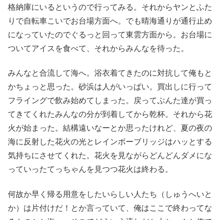
格納庫にいるというので行ってみる。それからヤンとふた
りで自転車こいでお台場方面へ。でも晴海通りが通行止め
になっていたのでぐるっと回って東雲方面から。お台場に
ついてアイスを食べて、それからみんなを待った。
みんなと合流して海へ。浴衣着てきたのに対抗して俺もと
かちょっと思った。砂浜は人がいっぱい。買出しに行って
フライングで飲み始めてしまった。戻ってぷんた達が買っ
てきてくれたみんなの分が到着してから乾杯。それから花
火が始まった。結構遠いなーとか思ったけれど、夏の夜の
海に反射した花火の光とレインボーブリッジはハッとする
気持ちにさせてくれた。花火を見ながらどんどんダメにな
っていったてっちゃんを見つつ花火は終わる。
何故か早く帰る用意をしたいらしい人たち（しゅうへいと
か）は片付けだ！とか言っていて、俺はここで終わってな