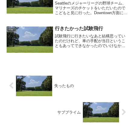
Seattleのメジャーリーグの野球チーム、
マリナーズのチケットをいただいたので
こどもと見に行った。Downtown方面に車
で行くと駐車場が混んでいたり駐車場代
が高かったりして辛いことが多いので、
バスで向かった。International ...
行きたかった試験飛行
日紀
試験飛行に行きたいなあと結構思ってい
たのだけれど、車の手配が当日というこ
ともあってできなかったのでいけなかっ
た。ということで、土曜日は部屋の掃除
をしていた。土曜日はむっとした暑さだ
った。本を買い続けているのに部屋の体
積とか本棚の体積とかが増...
失ったもの
サブプライム