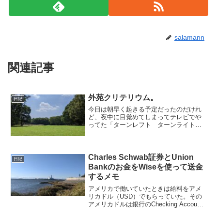
salamann
関連記事
外苑クリテリウム。
日紀
今日は朝早く起きる予定だったのだけれ
ど、夜中に目覚めてしまってテレビでや
ってた「ターンレフト ターンライト」
とかいう台湾の映画を見たりしていたら
時間がたって（結構面白かった）、もう
一回寝ておきたら朝10：00になってい
た。ということですばや...
Charles Schwab証券とUnion
日紀
Bankのお金をWiseを使って送金
するメモ
アメリカで働いていたときは給料をアメ
リカドル（USD）でもらっていた。その
アメリカドルは銀行のChecking Account
に入っているのと、証券会社でETFで運