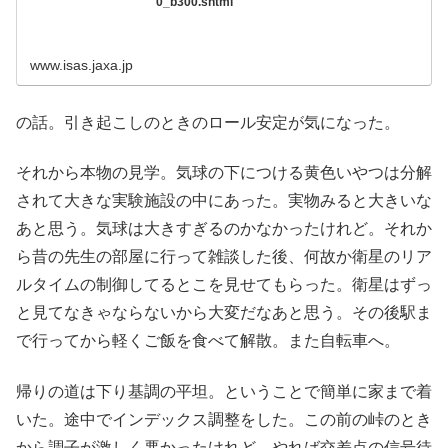
0_b300.shtml
www.isas.jaxa.jp
の話。引き起こしのときのロール安定が気になった。
それから本物の見学。気球の下につける黄色いやつは分解
されて大きな実験施設の中にあった。実物みると大きいな
あと思う。気球は大きすぎるのかなかったけれど。それか
ら昔の先生の部屋に行って雑談した後、何故か衛星のリア
ルタイムの制御してるとこを見せてもらった。衛星はずっ
と見てなきゃならないから大変だなあと思う。その後駅ま
で行ってから軽くご飯を食べて解散。また自転車へ。
帰りの道は下り基調の平坦。ということで簡単に家まで着
いた。途中でインデックス調整をした。この前の峠のとき
から調子が激しく悪かったけれど、やれば交差点の信号待