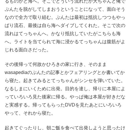
るものかと海へ。そこでどういう流れだか大ちゃんと俺で
ぷんたを脱がしてしまおうということになって、面白そう
なので全力で取り組む。ぷんたは最初は抵抗しつつもやっ
ぱり流石、最後は自ら海へダイブしてくれた。そこで次の
流れはてっちゃんへ。かなり抵抗していたがこちらも海
へ。ライトを当てられて海に浸かるてっちゃんは腹筋がよ
じれる面白さだった。
その後帰って何故かひろきの家に行き、そのまま
wasapediaのぷんたの記事とかフェアリングとか書いてか
ら寝た。起きてみるとてっちゃんがシンセを弾いていた。
なるしまにいくために出発。目的を達し、帰りに本屋によ
っていろいろ見た後家に帰る。やっぱ俺は本屋が好きだな
と実感する。帰ってもらったDVDを見たあとにいろいろ
やって、それから寝た。
起きてぐったりし、朝ご飯を食べて出発しようと思ったけ