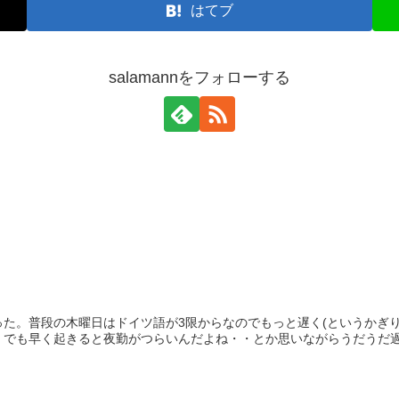
はてブ
salamannをフォローする
った。普段の木曜日はドイツ語が3限からなのでもっと遅く(というかぎ
でも早く起きると夜勤がつらいんだよね・・とか思いながらうだうだ過ご