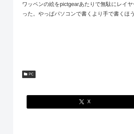
ワッペンの絵をpictgearあたりで無駄に
った。やっぱパソコンで書くより手で書くほ
PC
X