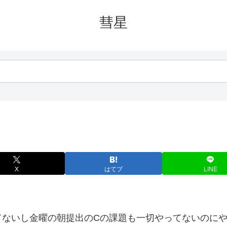
彗星
X
はてブ
LINE
てないし金曜の朝提出のCの課題も一切やってないのに