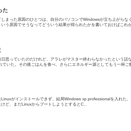
った
しまった原因のひとつは、自分のパソコンでWindowsが立ち上がら
いう原因でそうなってどういう結果が得られたかを書いておけばこれから
獣
前日思っていたのだけれど、アラレがマスター終わらなかったという話
と戯れていた。その後ごはんを食べ、さらにエネルギー源としてもう一杯ご飯を
ト
nuxがインストールできず、結局Windows xp professiona
ど、まだLinuxからブートしようとするとC...