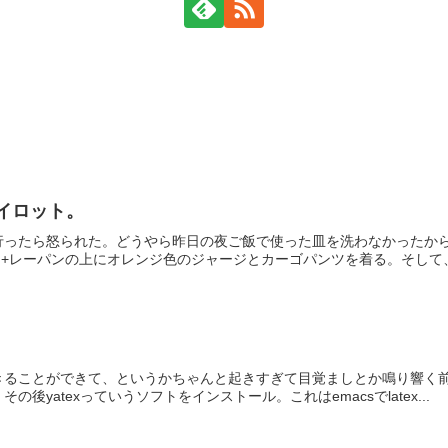
イロット。
行ったら怒られた。どうやら昨日の夜ご飯で使った皿を洗わなかったか
ジ+レーパンの上にオレンジ色のジャージとカーゴパンツを着る。そして、予
きることができて、というかちゃんと起きすぎて目覚ましとか鳴り響く
後yatexっていうソフトをインストール。これはemacsでlatex...