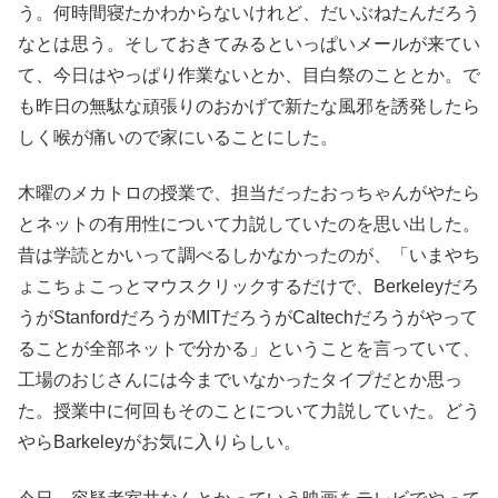
う。何時間寝たかわからないけれど、だいぶねたんだろう
なとは思う。そしておきてみるといっぱいメールが来てい
て、今日はやっぱり作業ないとか、目白祭のこととか。で
も昨日の無駄な頑張りのおかげで新たな風邪を誘発したら
しく喉が痛いので家にいることにした。
木曜のメカトロの授業で、担当だったおっちゃんがやたら
とネットの有用性について力説していたのを思い出した。
昔は学読とかいって調べるしかなかったのが、「いまやち
ょこちょこっとマウスクリックするだけで、Berkeleyだろ
うがStanfordだろうがMITだろうがCaltechだろうがやって
ることが全部ネットで分かる」ということを言っていて、
工場のおじさんには今までいなかったタイプだとか思っ
た。授業中に何回もそのことについて力説していた。どう
やらBarkeleyがお気に入りらしい。