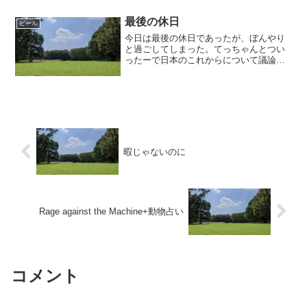
の事前レポをやっていた・・のだけれ
ど、EXCEL（実はC...
最後の休日
ビール
今日は最後の休日であったが、ぼんやり
と過ごしてしまった。てっちゃんとつい
ったーで日本のこれからについて議論し
たら、負けを宣言されたので、しんやの
家にいった。ヤンとしんやと夜ご飯を食
べる。やすのいくらが残っていたので、
それを食べた。あとしんや...
暇じゃないのに
Rage against the Machine+動物占い
コメント