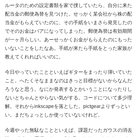
ルータのための設定書類を家で捜していたら、自分に来た
配当金の郵便為替を見つけた。せっかく某会社から株の配
当金がもらえていたのに、その手紙をいまさら発見したの
でそのお金はパアになってしまった。郵便為替は有効期間
が一ヶ月らしい。あーせっかくお金がもらえたのにもった
いないことをしたなあ。手紙が来たら手紙をとった家族が
教えてくれればいいのに。
今日やっていたことといえばギターをまったり弾いていた
こと。へたくそなままなのはきっと目標がないからなんだ
ろうなと思う。なにか発表するとかいうことになったりし
ないとちゃんとやらない気がする。コードについて多少理
解。それからinkscapeを落とした。pictgearよりずっとい
い。まだちょっとしか使っていないけれど。
今週やった無駄なことといえば、課題だったガウスの消去