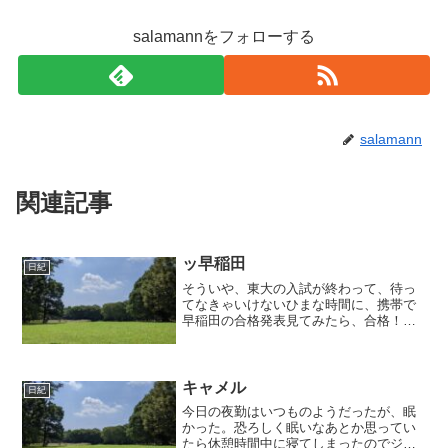
salamannをフォローする
salamann
関連記事
ッ早稲田
日紀
そういや、東大の入試が終わって、待っ
てなきゃいけないひまな時間に、携帯で
早稲田の合格発表見てみたら、合格！半
信半疑だったが（あんまり物理とかでき
なかったし、慶應の落ちたのが蘇って来
て）まあ嬉しくて、「もう東大なんてど
うでもいいや」とか思って...
キャメル
日紀
今日の夜勤はいつものようだったが、眠
かった。恐ろしく眠いなあとか思ってい
たら休憩時間中に寝てしまったのでジャ