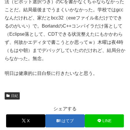
法（ピボット選択つき）のCを書かなくちゃならなかった
ことだ。結局最後までうまくいかなかった。学校ではgcc
なんだけれど、家だとbcc32（exeファイル名だけででき
るのがいい）で。BorlandのC++コンパイラだけ落として
（Eclipse落として、CDTできる状況整えたにもかかわら
ず、何故かエディタで書こうとか思ってｗ）木曜は夜4時
（もはや朝）までデバッグしていたのだけれど、結局分か
らなかった。無念。
明日は健康的に目白祭に行きたいなと思う。
日紀
シェアする
X
はてブ
LINE