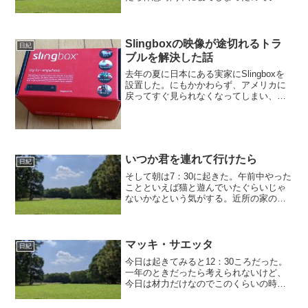
ンさんが起こしにきた。すいませんすい
ませんという感じだ。途中できた日本語
が片言の人が「エンチュある？エンチ
ュ。」とかいっていたのがわ...
Slingboxの映像が途切れるトラ
日紀
ブルを解決した話
去年の夏に日本にある実家にSlingboxを
設置した。にもかかわらず、アメリカに
戻ってすぐ見られなくなってしまい、ほ
ぼ1年間日本のテレビとは無縁の生活を送
っていた。起きていた現象は、基本的に
映像が途切れ途切れであり、たまにうま
く見られるとき...
いつか君を連れて行けたら
日紀
そして朝は7：30に起きた。午前中やった
ことといえば猫と遊んでいたぐらいじゃ
ないかなという気がする。近所の家の猫
が、うちの縁側に来たので、猫をくすぐ
ったりして遊んでいた。そうしたら、
猫・犬の毛が喘息のアレルゲンな俺に毛
がたくさんついた。後で...
マッキ・サエッタ
日紀
今日は起きてみると12：30ころだった。
一年のときだったら考えられないけど、
今日は材力だけなのでこのくらいの時間
でも結構間に合ったりしちゃう。という
わけで起きてから適当に食べた後、共振