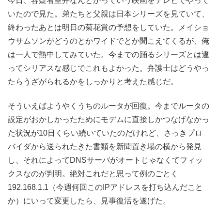
今日、容疑者室井なんとかっていう映画をテレビでやって
いたので見た。弟たちと父親は日本シリーズを見ていて、
終わったあとは明日の菊花賞の予想をしていた。メイショ
ウサムソンがどうのとかワイドでとか聞こえてくるが、俺
は一人で熱中してみていた。今までの踊るシリーズとは違
ってシリアスな感じでこれもよかった。弁護士はどうやっ
たらうざがられるかをしっかりと考えた感じだ。
そういえばようやくうちのルータが回復。今までルータの
設定がおかしかったためにモデムに直接しかつなげなかっ
た状況が10日くらい続いていたのだけれど、さっきプロ
バイダから送られたきた書類を新聞置き場の横から発見
し、それによってDNSサーバがオートじゃなくてフィッ
クスなのが判明。絶対これだと思って例のごとく
192.168.1.1（今週何回このIPアドレスを打ち込んだこと
か）にいって変更したら、見事復活を遂げた。