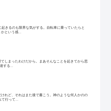
に起きるのも限界な気がする。自転車に乗っていたらと
という感...
寝てしまったわけだから。まあそんなことを起きてから思
する...
だけれど、それはまた後で書こう。神のような何人かのの
行って...