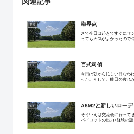
関連記事
臨界点
日紀
さて今日は起きてすぐにサ
っても天気がよかったので今
百式司偵
日紀
今日は朝から忙しい日なわ
った。そして、昨日の疲れが
A6M2と新しいロー
日紀
そういえば交流会に行って
パイロットの出力+経験の話