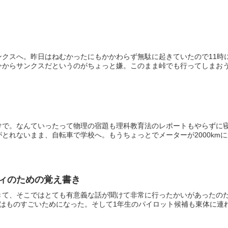
ンクスへ。昨日はねむかったにもかかわらず無駄に起きていたので11時
からサンクスだというのがちょっと嫌。このまま峠でも行ってしまおうか
けで。なんていったって物理の宿題も理科教育法のレポートもやらずに
とれないまま、自転車で学校へ。もうちょっとでメーターが2000kmに達
ディのための覚え書き
きて、そこではとても有意義な話が聞けて非常に行ったかいがあったの
はものすごいためになった。そして1年生のパイロット候補も東体に連れて