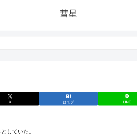
彗星
X
はてブ
LINE
っとしていた。