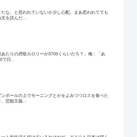
きたな、と思われていないか少し心配。まあ思われてても
を読んだ...
あたりの摂取カロリーが3700くらいだろ？」俺：「あ
日...
ダンボールの上でモーニングとかをよみつつロスを食べた
悲観主義...
ニート的生活を続けているわけだが、どうにも日本は弱く