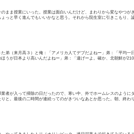
そのまま授業にいった。授業は面白いんだけど、まわりから変なやつが
ょっと早く進んでもいいかなと思う。それから院生室に引きこもり、論文
きた弟（来月高３）と俺：「アメリカ人てデブだよねー」弟：「平均一日
ほうが日本より高いんだよねー」弟：「違げーよ。確か、北朝鮮が2100で
掃業者が入って掃除の日だったので、寒い中、外でホームレスのように
りと。最後の二時間が連続ってのがきついなあとか思った。朝、終わり、
け、やってきましたトリノオリンピック。連日深夜まで起きてみている