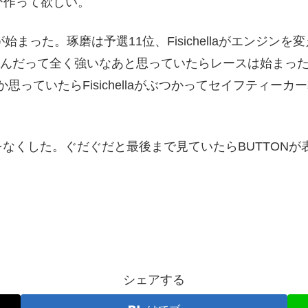
ひ作って欲しい。
った。琢磨は予選11位、Fisichellaがエンジンを変
２位。なんだって全く強いなあと思っていたらレースは始ま
とか思っていたらFisichellaがぶつかってセイフティ
くした。ぐだぐだと最後まで見ていたらBUTTONが表
シェアする