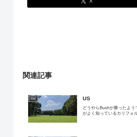
X
関連記事
US
日紀
どうやらBushが勝った
がよく知っているカリフォルニア