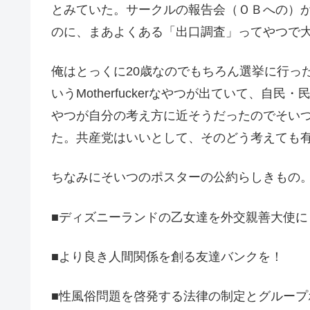
とみていた。サークルの報告会（ＯＢへの）が
のに、まあよくある「出口調査」ってやつで
俺はとっくに20歳なのでもちろん選挙に行っ
いうMotherfuckerなやつが出ていて
やつが自分の考え方に近そうだったのでそい
た。共産党はいいとして、そのどう考えても有
ちなみにそいつのポスターの公約らしきもの
■ディズニーランドの乙女達を外交親善大使に
■より良き人間関係を創る友達バンクを！
■性風俗問題を啓発する法律の制定とグループ