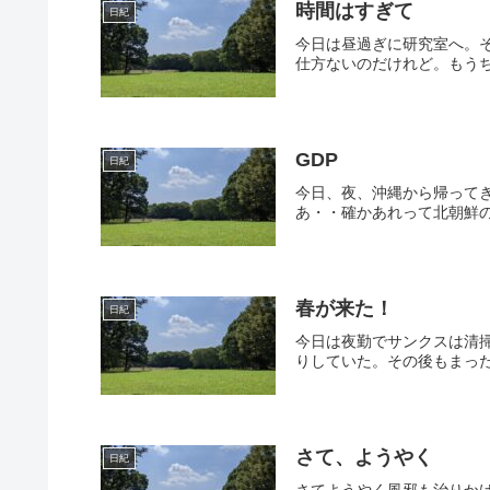
時間はすぎて
日紀
今日は昼過ぎに研究室へ。
仕方ないのだけれど。もうち
GDP
日紀
今日、夜、沖縄から帰って
あ・・確かあれって北朝鮮の
春が来た！
日紀
今日は夜勤でサンクスは清
りしていた。その後もまった
さて、ようやく
日紀
さてようやく風邪も治りか