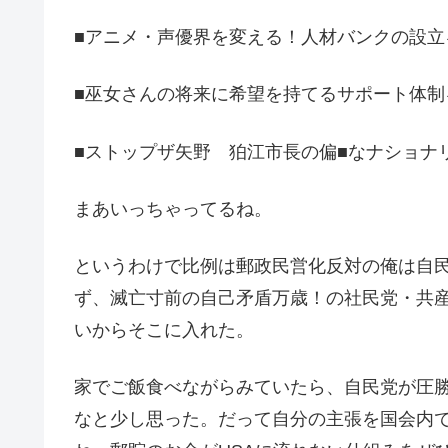
■アニメ・声優界を変える！人材バンクの設立
■巫女さんの将来に希望を持てるサポート体制
■ストップザ矢野 狛江市長の偏■なナショナ
まあいっちゃってるね。
というわけで比例は郵政民営化反対の俺は自
ず、滅亡寸前の自己矛盾万歳！の社民党・共
いからそこに入れた。
家でご飯食べながらみていたら、自民党が圧勝とか言っている。なん
なと少し思った。だって自分の主張を国会内