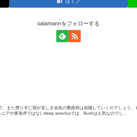
はてブ
salamannをフォローする
ようで。また懲りずに我が哀しき金魚の糞政府は追随していくのでしょう
や東海岸ではないdeep americaでは、Bushは人気なのでし...