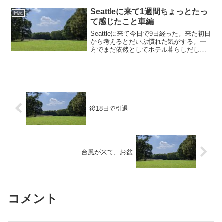
思っていたが、時間がないので電車で行
くことにした。1限はドイ...
Seattleに来て1週間ちょっとたっ
日紀
て感じたこと車編
Seattleに来て今日で9日経った。来た初日
から考えるとだいぶ慣れた気がする。一
方でまだ依然としてホテル暮らしだし、
ワシントン州の運転免許も持っていない
し、SSNもまだ発行されていない。今日
はアパートの見学に行ってきて、いろい
ろ見てみたけ...
後18日で引退
台風が来て、お盆
コメント