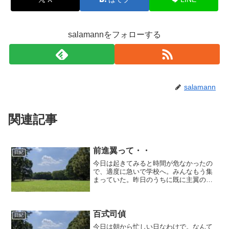
salamannをフォローする
salamann
関連記事
前進翼って・・
日紀
今日は起きてみると時間が危なかったの
で、適度に急いで学校へ。みんなもう集
まっていた。昨日のうちに既に主翼の設
計を終えたので、今日は全体のコンセプ
トとかを決める日。とりあえず、電装系
が謎だってことと、尾翼の位置、それか
らモータ、サーボ、受信機...
百式司偵
日紀
今日は朝から忙しい日なわけで。なんて