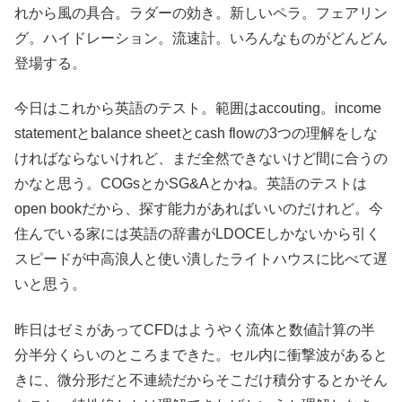
れから風の具合。ラダーの効き。新しいペラ。フェアリン
グ。ハイドレーション。流速計。いろんなものがどんどん
登場する。
今日はこれから英語のテスト。範囲はaccouting。income
statementとbalance sheetとcash flowの3つの理解をしな
ければならないけれど、まだ全然できないけど間に合うの
かなと思う。COGsとかSG&Aとかね。英語のテストは
open bookだから、探す能力があればいいのだけれど。今
住んでいる家には英語の辞書がLDOCEしかないから引く
スピードが中高浪人と使い潰したライトハウスに比べて遅
いと思う。
昨日はゼミがあってCFDはようやく流体と数値計算の半
分半分くらいのところまできた。セル内に衝撃波があると
きに、微分形だと不連続だからそこだけ積分するとかそん