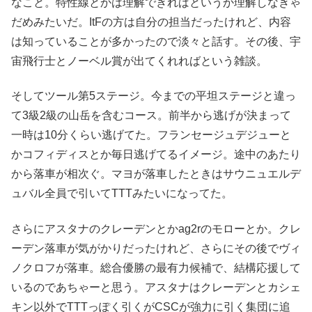
なこと。特性線とかは理解できればというか理解しなきゃ
だめみたいだ。ItFの方は自分の担当だったけれど、内容
は知っていることが多かったので淡々と話す。その後、宇
宙飛行士とノーベル賞が出てくれればという雑談。
そしてツール第5ステージ。今までの平坦ステージと違っ
て3級2級の山岳を含むコース。前半から逃げが決まって
一時は10分くらい逃げてた。フランセージュデジューと
かコフィディスとか毎日逃げてるイメージ。途中のあたり
から落車が相次ぐ。マヨが落車したときはサウニュエルデ
ュバル全員で引いてTTTみたいになってた。
さらにアスタナのクレーデンとかag2rのモローとか。クレ
ーデン落車が気がかりだったけれど、さらにその後でヴィ
ノクロフが落車。総合優勝の最有力候補で、結構応援して
いるのであちゃーと思う。アスタナはクレーデンとカシェ
キン以外でTTTっぽく引くがCSCが強力に引く集団に追