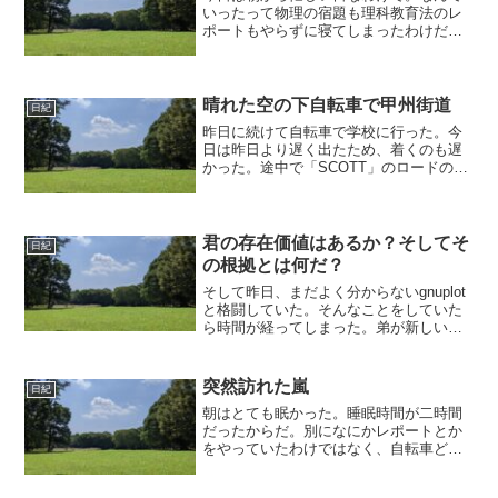
いったって物理の宿題も理科教育法のレ
ポートもやらずに寝てしまったわけだか
ら。まあそんなことを起きてから思っ
た。そして、昨日の疲れがとれないま
ま、自転車で学校へ。もうちょっとでメ
ーターが2000kmに達する...
晴れた空の下自転車で甲州街道
日紀
昨日に続けて自転車で学校に行った。今
日は昨日より遅く出たため、着くのも遅
かった。途中で「SCOTT」のロードの人
が出てきて、俺は無謀にもその人とずっ
と勝負して抜かれたり抜かし返されたり
しながら自転車で走った。結局学校の少
し手前までその競争は...
君の存在価値はあるか？そしてそ
日紀
の根拠とは何だ？
そして昨日、まだよく分からないgnuplot
と格闘していた。そんなことをしていた
ら時間が経ってしまった。弟が新しい自
転車を買うとかで、色々言った。まあ買
う理由は俺が持ってきちゃったからなん
だけど、弟の自転車を。どうやらブルホ
突然訪れた嵐
日紀
ーンバーのロード...
朝はとても眠かった。睡眠時間が二時間
だったからだ。別になにかレポートとか
をやっていたわけではなく、自転車どれ
がいいかなあ・・と思って悩んでいたの
で。電車じゃなくて自転車で行こうかと