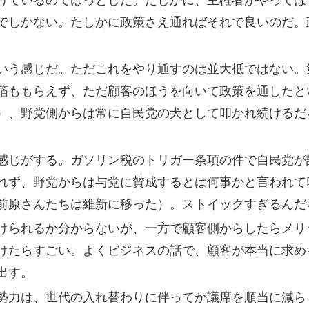
けているのではっとした。たしかに、主権者がやってほ
でしかない。たしかに政策さえ通ればそれで良いのだ。
いう感じだ。ただこれをやり通すのは並大抵ではない。
箔ももらえず、ただ顧客のほうを向いて政策を通したと
）、野党側からは常に自民党の犬として叩かれ続けるだ
感じがする。ガソリン税のトリガー条項の件で自民党が
れず、野党からは与党に賛成するとは何事かと言われて
前原さんたちは維新に移った）。ストイックすぎるんだ
けられるか分からないが、一方で顧客側からしたらメリ
けたらすごい。よくビジネスの話で、顧客が本当に求め
出す。
勢力は、世代の入れ替わりに伴ってか議席を順当に減ら