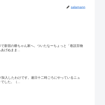
salamann
車で新宿の爺ちゃん家へ。ついたなーちょっと「巷説百物
げぬまま...
が加入したわけです。連日十二時ごろにやっているニュ
した。（...