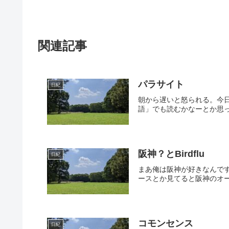
関連記事
パラサイト
日紀
朝から遅いと怒られる。今
語」でも読むかなーとか思っ
阪神？とBirdflu
日紀
まあ俺は阪神が好きなんで
ースとか見てると阪神のオー
コモンセンス
日紀