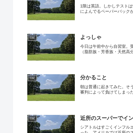
1限は英語。しかしテスト
によんでるペーパーバックから出
よっしゃ
日紀
今日は午前中から自習室。
（脂肪族・芳香族・天然高分
分かること
日紀
朝は普通に起きてみた。そ
審判によって負けてしまった
近所のスーパーでイ
日紀
シアトルはすごくインフル
った。アメリカでは近所のス