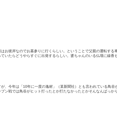
日はお彼岸なのでお墓参りに行くらしい。ということで父親の運転する
ていたらどうやらすぐに出発するらしい。婆ちゃんのいる仏壇に線香もあ
すが、今年は「10年に一度の逸材」（某新聞社）とも言われている鳥谷
プン戦では鳥谷がヒット打ったとか打たなかったとかそんなんばっかりで