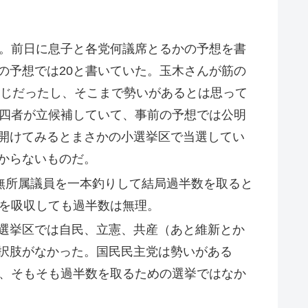
た。前日に息子と各党何議席とるかの予想を書
の予想では20と書いていた。玉木さんが筋の
同じだったし、そこまで勢いがあるとは思って
の四者が立候補していて、事前の予想では公明
開けてみるとまさかの小選挙区で当選してい
からないものだ。
無所属議員を一本釣りして結局過半数を取ると
党を吸収しても過半数は無理。
選挙区では自民、立憲、共産（あと維新とか
択肢がなかった。国民民主党は勢いがある
ず、そもそも過半数を取るための選挙ではなか