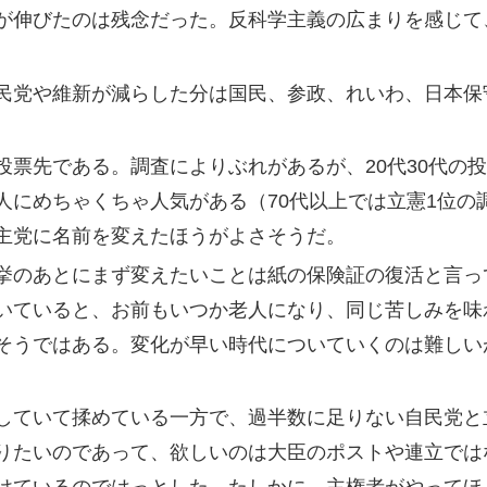
が伸びたのは残念だった。反科学主義の広まりを感じて
民党や維新が減らした分は国民、参政、れいわ、日本保
投票先である。調査によりぶれがあるが、20代30代の
人にめちゃくちゃ人気がある（70代以上では立憲1位の
主党に名前を変えたほうがよさそうだ。
挙のあとにまず変えたいことは紙の保険証の復活と言っ
いていると、お前もいつか老人になり、同じ苦しみを味
ではある。変化が早い時代についていくのは難しいが、大変
していて揉めている一方で、過半数に足りない自民党と
りたいのであって、欲しいのは大臣のポストや連立では