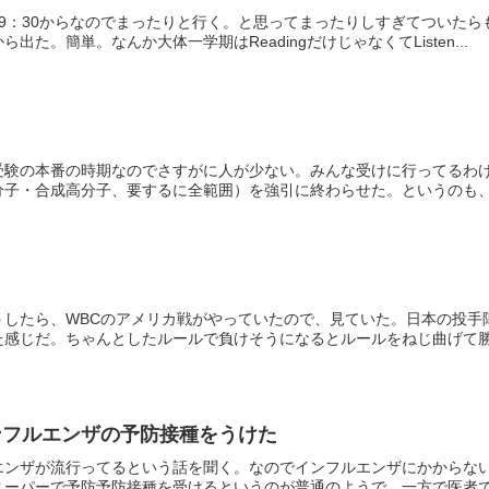
は9：30からなのでまったりと行く。と思ってまったりしすぎてついた
た。簡単。なんか大体一学期はReadingだけじゃなくてListen...
受験の本番の時期なのでさすがに人が少ない。みんな受けに行ってるわけ
子・合成高分子、要するに全範囲）を強引に終わらせた。というのも、慶
うしたら、WBCのアメリカ戦がやっていたので、見ていた。日本の投手
感じだ。ちゃんとしたルールで負けそうになるとルールをねじ曲げて勝つ
ンフルエンザの予防接種をうけた
エンザが流行ってるという話を聞く。なのでインフルエンザにかからな
ーパーで予防予防接種を受けるというのが普通のようで、一方で医者でも