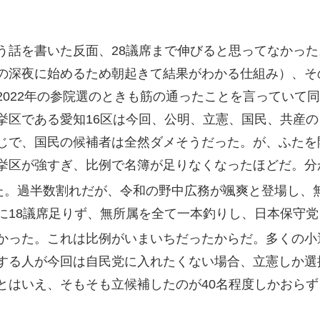
う話を書いた反面、28議席まで伸びると思ってなかっ
の深夜に始めるため朝起きて結果がわかる仕組み）、そ
2022年の参院選のときも筋の通ったことを言っていて
挙区である愛知16区は今回、公明、立憲、国民、共産
じで、国民の候補者は全然ダメそうだった。が、ふたを
挙区が強すぎ、比例で名簿が足りなくなったほどだ。分
いた。過半数割れだが、令和の野中広務が颯爽と登場し、
に18議席足りず、無所属を全て一本釣りし、日本保守
かった。これは比例がいまいちだったからだ。多くの小
する人が今回は自民党に入れたくない場合、立憲しか選
とはいえ、そもそも立候補したのが40名程度しかおら