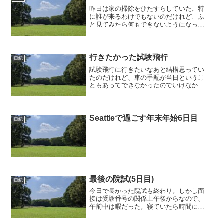
昨日は家の掃除をひたすらしていた。特
に誰が来るわけでもないのだけれど、ふ
と見てみたら何もできないようになって
いたので、掃除を始めた。階段にあるも
のとか、積んである紙とかも掃除して、
布団を干して、掃除機をかけて、もうい
らない書類を仕分けして捨...
行きたかった試験飛行
日紀
試験飛行に行きたいなあと結構思ってい
たのだけれど、車の手配が当日というこ
ともあってできなかったのでいけなかっ
た。ということで、土曜日は部屋の掃除
をしていた。土曜日はむっとした暑さだ
った。本を買い続けているのに部屋の体
積とか本棚の体積とかが増...
Seattleで過ごす年末年始6日目
日紀
最後の院試(5日目)
日紀
今日で長かった院試も終わり。しかし面
接は受験番号の関係上午後からなので、
午前中は暇だった。寝ていたら時間にな
ったのでクールビズな格好で自転車に乗