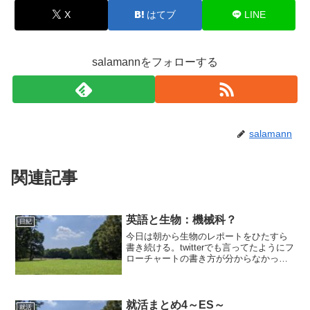
X
はてブ
LINE
salamannをフォローする
salamann
関連記事
英語と生物：機械科？
日紀
今日は朝から生物のレポートをひたすら
書き続ける。twitterでも言ってたようにフ
ローチャートの書き方が分からなかった
のだけど、google先生に聞いたらすぐに
分かった。機械科以外の実験ではみんな
フローチャート書くのかなとか思いなが
ら。確か...
就活まとめ4～ES～
就活