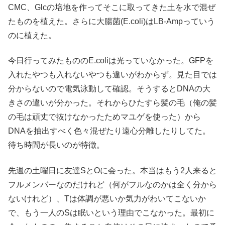
CMC、Glcの培地を作ってそこに取ってきた土を水で混ぜ
たものを植えた。さらに大腸菌(E.coli)はLB-Ampっていう
のに植えた。
今日行ってみたもののE.coliは光っていなかった。GFPを
入れたやつも入れないやつも違いがわからず。見た目では
分からないので電気泳動して確認。そうするとDNAの大
きさの違いが分かった。それからひたすら髪の毛（俺の髪
の毛は頑丈で抜けなかったためマユゲを使った）から
DNAを抽出すべく色々混ぜたり遠心分離したりしてた。
待ち時間が長いのが特徴。
先週の土曜日に友達SとOに会った。本当はもう2人来ると
フルメンバーなのだけれど（何がフルなのかは全く分から
ないけれど）、Tは体調が悪いか気力がわいてこないか
で、もう一人のSは眠いという理由でこなかった。最初に