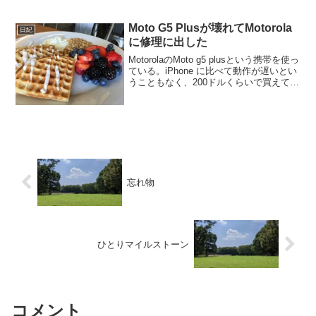
った。いつものように20分くらいで到着
し、部屋に入って順番を待った。うちの
大学から来てる奴と話し...
Moto G5 Plusが壊れてMotorola
日紀
に修理に出した
MotorolaのMoto g5 plusという携帯を使っ
ている。iPhone に比べて動作が遅いとい
うこともなく、200ドルくらいで買えて、
Androidでいろいろ便利だなあと思って満
足していたのだが、3日前からなぜか充電
ができなくなった...
忘れ物
ひとりマイルストーン
コメント