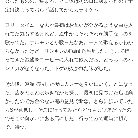
会ったものの、集まること自体はその日に決まったので予
定は決まっておらず話してからカラオケへ。
フリータイム。なんか最初はお互いが分かるような曲を入
れてた気もするけれど、途中からそれぞれが勝手なものを
歌ってた。ホルモンとか歌ったなあ。一人で歌えるかわか
らなかったけど。リンキンのFaintで挫折した。そこで持
ってきた泡盛をコーヒーに入れて飲んだら、どっちものパ
ンチ力がなくなった、トゲの抜かれた味がした。
その後、道端で話した後にカレーを食いにいくことになっ
た。店をとぼとぼ歩きながら探し、最初に見つけた店は高
かったのでお金のない俺の意見で断念。さらに歩いていた
らSが発見し、そこに行ってみたらどうもカツ屋だったの
でそこの向かいにある店にした。行ってみて適当に頼ん
で、待つ。