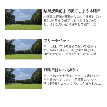
方まで歩いていって乗ったが、帰りには
西口からも乗れたことが判明。3年間も新
宿に通っていたのになにや...
結局授業前まで寝てしまう木曜日
日紀
木曜日は授業が5限からなので油断してい
ると5限前まで寝てしまうわけなのだけ
ど、今日はやっぱり油断して寝てしまっ
た。というわけで起きて学校へ。しかも
この日はテスト。テストなのに何も勉強
していなかったというか寝ていた。でも
多分勉強してもあんまり...
フリーチベット
日紀
今日は朝、昨日の昼寝のせいで寝られ
ず、結局90分くらいだけ寝て出かける。
90分だけなのにギリギリだったので朝ご
飯はバナナだけだった。自転車で走ると
フラフラした。これは多分昨日寝過ぎた
せいだろうと感じた。ゼミは最初にMが
自己組織化マップ・ター...
月曜日はいつも眠い
日紀
というわけで土日はレポートを書いてい
たら終わってしまい、月曜日になった。
朝は1時間ちょっとくらいしか寝られなか
ったのでとても眠い。朝ご飯を食べて出
かける。2限は音楽論。今日はミニマリズ
ムについて。ミニマリズムといえば久石
譲だ！ってくらいしか...