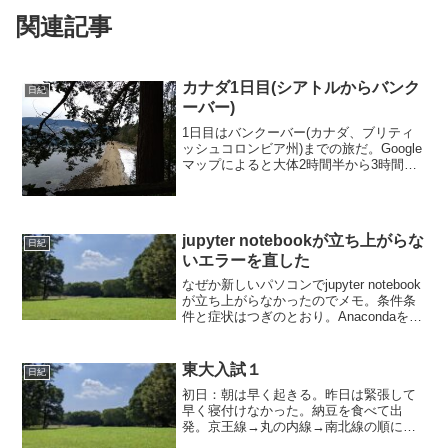
関連記事
カナダ1日目(シアトルからバンク
日紀
ーバー)
1日目はバンクーバー(カナダ、ブリティ
ッシュコロンビア州)までの旅だ。Google
マップによると大体2時間半から3時間位
で行ける。その間にはアメリカとカナダ
の国境があり、国境通過してカナダに入
国しなければならない。あらかじめネッ
トで調べて...
jupyter notebookが立ち上がらな
日紀
いエラーを直した
なぜか新しいパソコンでjupyter notebook
が立ち上がらなかったのでメモ。条件条
件と症状はつぎのとおり。Anacondaを使
用。仮想環境でpython3.8。pip install
notebook jupyterなどでjupyt...
東大入試１
日紀
初日：朝は早く起きる。昨日は緊張して
早く寝付けなかった。納豆を食べて出
発。京王線→丸の内線→南北線の順に電
車を乗り換えていく。丸の内線は東口の