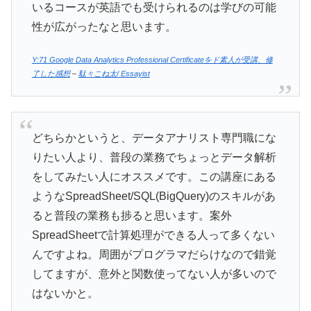
いるコースが英語でも受けられるのは学びの可能
性が広がったなと思います。
Y:71 Google Data Analytics Professional Certificateをド素人が受講、修
了した感想
–
駄々こね太/ Essayist
どちらかというと、データアナリスト専門職にな
りたい人より、普段の業務でちょっとデータ解析
をしてみたい人にオススメです。この講座にある
ようなSpreadSheet/SQL(BigQuery)のスキルがあ
ると普段の業務も捗ると思います。案外
SpreadSheetで計算処理ができる人って多くない
んですよね。周囲がプログラマだらけなので錯覚
してますが、意外と関数使ってない人が多いので
はないかと。