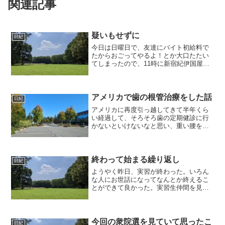
関連記事
疑いもせずに
日紀
今日は日曜日で、友達にバイト初給料で
たからおごってやるよ！とか大口たたい
てしまったので、11時に新宿紀伊国屋本
店集合ということになっていた。しか
し、朝は朝で、JAXAの小惑星探査機のラ
イブ映像を見たり、「茄子 アンダルシ
アの夏」を頑張ってD...
アメリカで歯の根管治療をした話
日紀
アメリカに再度引っ越してきて半年くら
い経過して、そろそろ歯の定期健診に行
かないといけないなと思い、重い腰を上
げた。アメリカで医者に行くと医療用語
がわからないしいろいろな標準的なプロ
セスが違ったり、面倒なのでなるべく行
きたくないのだが、前にア...
終わって始まる繰り返し
日紀
ようやく昨日、実習が終わった。いろん
な人にお世話になってなんとか終えるこ
とができて良かった。実習生仲間を見て
るとほんとに自分に足りないものを色々
感じたし、生徒を見てると高校時代思い
出すし。指導教官は嫌な顔せずにいろい
ろやってくれたし、授業見...
今回の衆院選を見ていて思ったこ
日紀