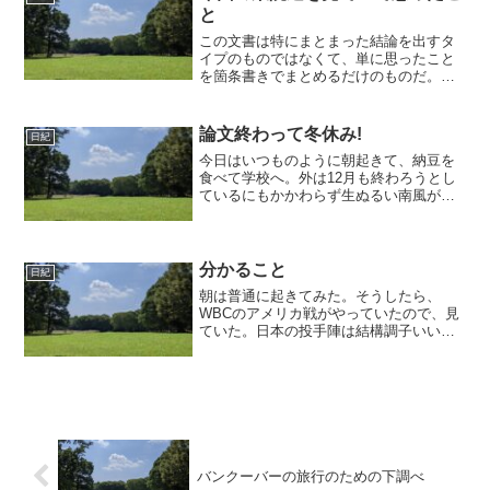
と
この文書は特にまとまった結論を出すタ
イプのものではなくて、単に思ったこと
を箇条書きでまとめるだけのものだ。つ
まり単なる日記であり、特定の党に対す
る強い思いは特にない。今回の1つの争点
が裏金問題になったのはとても残念だっ
論文終わって冬休み!
日紀
た。もちろん政治資金は...
今日はいつものように朝起きて、納豆を
食べて学校へ。外は12月も終わろうとし
ているにもかかわらず生ぬるい南風が吹
いており、気持ち悪いような天気だっ
た。学校について見ると、ザッキー・こ
うすけ(id:ramsa)・うるとかが卵落とし選
手権みたいの...
分かること
日紀
朝は普通に起きてみた。そうしたら、
WBCのアメリカ戦がやっていたので、見
ていた。日本の投手陣は結構調子いい感
じだったのに、アメリカのインチキ審判
によって負けてしまった感じだ。ちゃん
としたルールで負けそうになるとルール
をねじ曲げて勝つというの...
バンクーバーの旅行のための下調べ