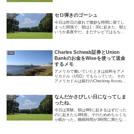
ということで、送別会。幹事だったので
行ったことない、かつ面白そうな店を選
んだ。プレゼントにし...
セロ弾きのゴーシュ
日紀
今日は昨日の疲れで微妙な時間に寝てし
まった関係で、朝は1：30に起きた。朝と
いうか真夜中だ。まだテレビではもちろ
ん深夜番組をやっていた。しょうがない
のでネットで麻雀をしていたら負けてき
たのでやめて、また寝た。そうして起き
たら13：00くらい...
Charles Schwab証券とUnion
日紀
Bankのお金をWiseを使って送金
するメモ
アメリカで働いていたときは給料をアメ
リカドル（USD）でもらっていた。その
アメリカドルは銀行のChecking Account
に入っているのと、証券会社でETFで運
用している。これはこれでいいのだが下
記の課題があった。お金を日本に戻した
なんだかさびしい日になってしま
日紀
いと...
ったね、
今日は実験。朝は9時に起きるはずだった
のに起きたら8時前。そのためめちゃくち
ゃ眠かった。睡眠時間が3時間に満たない
ととっても眠くて参る俺の体質にもろに
直撃。電車の中ではよっかかって寝てい
た。本当に何日かぶりにめちゃくちゃ眠