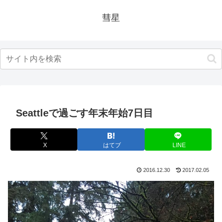
彗星
Seattleで過ごす年末年始7日目
X
はてブ
LINE
2016.12.30
2017.02.05