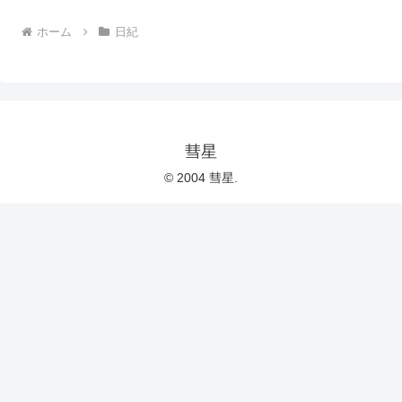
ホーム
日紀
彗星
© 2004 彗星.