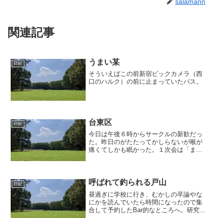
salamann
関連記事
うまい某
日紀
そういえばこの前新宿ビックカメラ（西
口のハルク）の前に止まっていたバス。
台東区
日紀
今日は午後６時からサークルの新歓だっ
た。昨日のがたたってかしらないが喉が
痛くてしかも眠かった。１次会は「まん
ぷく亭」@高田馬場。確かに料理はめっ
ちゃ出てきた気がする。俺はまったりと
したペースで飲んでいたのだが、まわり
は前回よりもだいぶ体育会...
呼ばれて釣られる戸山
日紀
昼過ぎに学校に行き、むかしの卒論やな
にかを読んでいたら時間になったので集
合して予約したBar的なところへ。研究室
のポスドクの方が期間を終えて帰国する