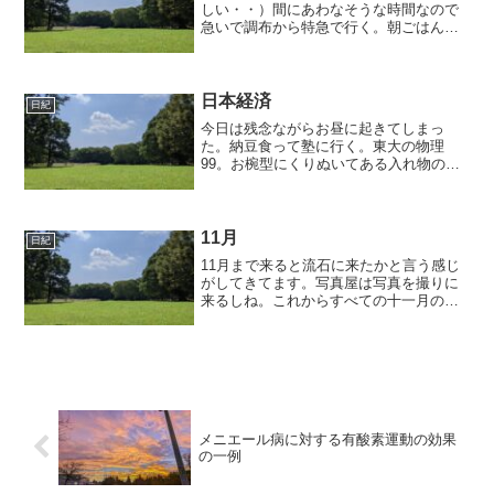
しい・・）間にあわなそうな時間なので
急いで調布から特急で行く。朝ごはんは
ウィダーインになった。これはすぐにお
なかがすくのであまりすきじゃないんだ
けど・・。10時からテストって書いてあ
ったのに10時半か...
日本経済
日紀
今日は残念ながらお昼に起きてしまっ
た。納豆食って塾に行く。東大の物理
99。お椀型にくりぬいてある入れ物の中
でボールを転がしてやる単振動。重心に
関する問題でやや悩む。8割方当る。その
次はローレンツ力による等速円運動とら
せん運動、それと陽子と重...
11月
日紀
11月まで来ると流石に来たかと言う感じ
がしてきてます。写真屋は写真を撮りに
来るしね。これからすべての十一月の休
日は模試で埋まってます。死ねます。然
し頑張らなければなりません。自習室は
春なんかは結構あいてる感じだったのに
この頃はというと、常に...
メニエール病に対する有酸素運動の効果
の一例