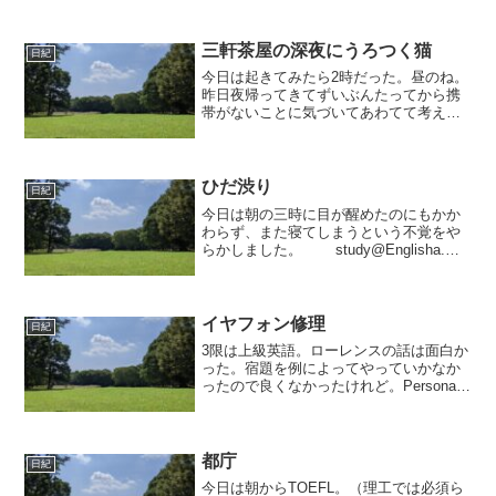
三軒茶屋の深夜にうろつく猫
日紀
今日は起きてみたら2時だった。昼のね。
昨日夜帰ってきてずいぶんたってから携
帯がないことに気づいてあわてて考えて
みた。多分学校で落としたんじゃなかろ
うかと思った。電池がもうなくなってい
たのだけれど、とりあえずドコモに電話
して電波を停めてもらっ...
ひだ渋り
日紀
今日は朝の三時に目が醒めたのにもかか
わらず、また寝てしまうという不覚をや
らかしました。 study@Englisha.リ
ス入門 1つ 42％b.必英トレ 1
つ 30％c.英語作文 1つ 56％d.
英頻桐原 0 3％st...
イヤフォン修理
日紀
3限は上級英語。ローレンスの話は面白か
った。宿題を例によってやっていかなか
ったので良くなかったけれど。Personal
Biographyがみんなの前で紹介されていた
けれど、third-year studentって書いたの
が最大に間違ったな...
都庁
日紀
今日は朝からTOEFL。（理工では必須ら