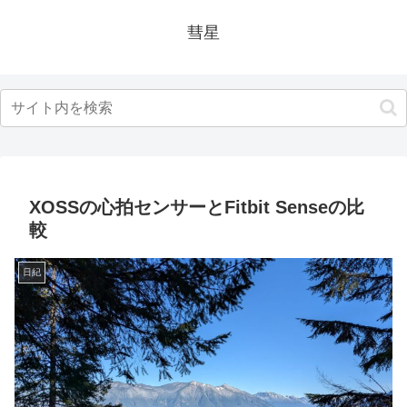
彗星
XOSSの心拍センサーとFitbit Senseの比
較
日紀