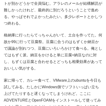
トが別かどうかで全員悩む。アラレのメールが結構解読が
難しかったけれど、最終的に別だろうということで進め
る。やっぱそれでよかったみたい。多少レポートとかしつ
つ終わる。
格納庫に行ったらてっちゃんがいて、土台を作ってた。何
故か99に行って豆腐祭。豆腐に合うのはもずくか納豆か
で議論が別れつつ、豆腐にいろいろかけて食べる。俺とし
てはもずく派。納豆をかけると単に豆腐+納豆なのに対
し、もずくは豆腐と合わせるとどっちも相乗効果があって
おいしい気がする。
家に帰って、カレー食べて、VMware上のubuntuを今日も
試してみる。たしかにWindows側でソフトいっぱい立ち
上げてたりすると遅くなってしまうけれど。ここに
ADVENTUREとOpenFOAMをインストールして使ってみ