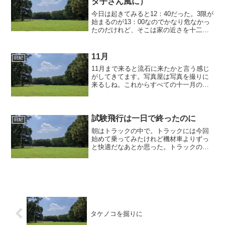
タ子さん風に）
今日は起きてみると12：40だった。3限が
始まるのが13：00なのでかなり危なかっ
たのだけれど、そこは家の近さを十二分
に発揮して12：53出発、12：59到着とい
うギリギリスケジュール。しかも急いで
いて筆箱+手帳を忘れて授業がどこだか分
11月
日紀
から...
11月まで来ると流石に来たかと言う感じ
がしてきてます。写真屋は写真を撮りに
来るしね。これからすべての十一月の休
日は模試で埋まってます。死ねます。然
し頑張らなければなりません。自習室は
春なんかは結構あいてる感じだったのに
この頃はというと、常に...
試験飛行は一日で終ったのに
日紀
朝はトラックの中で。トラックには今回
始めて乗ってみたけれど機材車よりずっ
と快適だなあとか思った。トラックの中
では色々話をしたりしていた。パイロッ
トの話とか研究の話とかしていた気がす
る。後ろで寝ている現パイロットはずっ
と熟睡。そして試験飛行は...
タケノコを掘りに