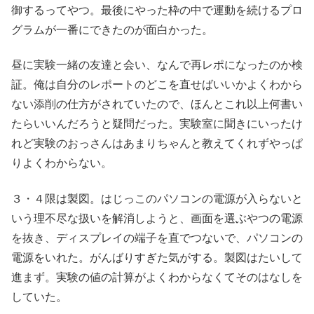
御するってやつ。最後にやった枠の中で運動を続けるプロ
グラムが一番にできたのが面白かった。
昼に実験一緒の友達と会い、なんで再レポになったのか検
証。俺は自分のレポートのどこを直せばいいかよくわから
ない添削の仕方がされていたので、ほんとこれ以上何書い
たらいいんだろうと疑問だった。実験室に聞きにいったけ
れど実験のおっさんはあまりちゃんと教えてくれずやっぱ
りよくわからない。
３・４限は製図。はじっこのパソコンの電源が入らないと
いう理不尽な扱いを解消しようと、画面を選ぶやつの電源
を抜き、ディスプレイの端子を直でつないで、パソコンの
電源をいれた。がんばりすぎた気がする。製図はたいして
進まず。実験の値の計算がよくわからなくてそのはなしを
していた。