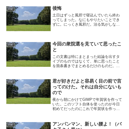
後悔
日紀
土日はずっと風邪で寝込んでいたら終わ
ってしまった。なにもやりたいことでき
ずに。にっくき風邪だ。治る気がしな
い。みんな自転車で走りにいったんだろ
うか。フェア飲みも面白そうだったな
あ。なんて。風邪引いて後悔。明日の課
題も洗濯もだるくてやる気がし...
今回の衆院選を見ていて思ったこ
日紀
と
この文書は特にまとまった結論を出すタ
イプのものではなくて、単に思ったこと
を箇条書きでまとめるだけのものだ。つ
まり単なる日記であり、特定の党に対す
る強い思いは特にない。今回の1つの争点
が裏金問題になったのはとても残念だっ
君が好きだよと容易く目の前で言
日紀
た。もちろん政治資金は...
ってのけた。それは自分にないも
ので
夜から朝にかけてGIMPで年賀状を作って
いた。このソフト自体を使ったのが今日
初めてだったのにこれで年賀状を作って
しまおうということにしたわけだ。よく
考えたらPhotoshopも自分は持っている
のだが、なんだかやっぱりオープンソー
アンパンマン、新しい腰よ！（バ
日紀
スを使おうか...