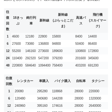
往
新幹線
飛行機
復
18きっ
鈍行列
高速バ
新幹線
(ぷらっとこだ
(スカイマー
回
ぷ
車
ス
ま)
ク)
数
1
4600
12180
22800
15800
8400
14400
6
27600
73080
136800
94800
50400
86400
12
55200
146160
273600
189600
100800
172800
24
110400
292320
547200
379200
201600
345600
48
220800
584640
1094400
758400
403200
691200
往復
レンタカー
車購入
バイク購入
自転車
タクシー
回数
1
20080
295280
118868
28000
220000
6
120480
340680
144208
28000
1320000
12
240960
395160
174616
28000
2640000