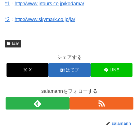
*1
：
http://www.jrtours.co.jp/kodama/
*2
：
http://www.skymark.co.jp/ja/
日紀
シェアする
X
はてブ
LINE
salamannをフォローする
salamann