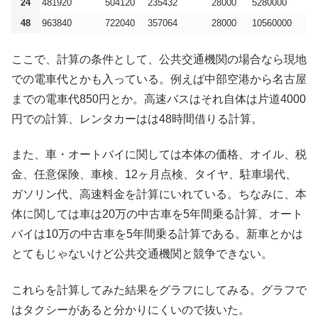
24
481920
504120
235432
28000
5280000
48
963840
722040
357064
28000
10560000
ここで、計算の条件として、公共交通機関の場合なら現地
での電車代とかも入っている。例えば中部空港から名古屋
までの電車代850円とか。高速バスはそれ自体は片道4000
円での計算、レンタカーはは48時間借りる計算。
また、車・オートバイに関しては本体の価格、オイル、税
金、任意保険、車検、12ヶ月点検、タイヤ、駐車場代、
ガソリン代、高速料金を計算にいれている。ちなみに、本
体に関しては車は20万の中古車を5年間乗る計算、オート
バイは10万の中古車を5年間乗る計算である。新車とかは
とてもじゃないけど公共交通機関と競争できない。
これらを計算してみた結果をグラフにしてみる。グラフで
はタクシーがあると分かりにくいので抜いた。