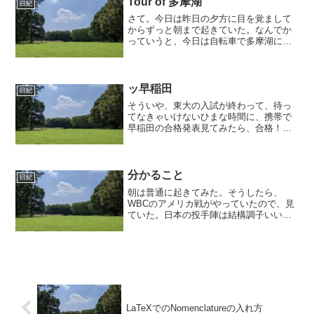
Tour of 多摩湖
日紀
さて。今日は昨日の夕方に目を覚まして
からずっと朝まで起きていた。なんでか
っていうと、今日は自転車で多摩湖に行
く予定だから。今日が誕生日の弟に俺は
いってくると告げて、家を出かけた。一
応、アーレンキーとパンク修理のパッチ
は持っていった。しかし、...
ッ早稲田
日紀
そういや、東大の入試が終わって、待っ
てなきゃいけないひまな時間に、携帯で
早稲田の合格発表見てみたら、合格！半
信半疑だったが（あんまり物理とかでき
なかったし、慶應の落ちたのが蘇って来
て）まあ嬉しくて、「もう東大なんてど
うでもいいや」とか思って...
分かること
日紀
朝は普通に起きてみた。そうしたら、
WBCのアメリカ戦がやっていたので、見
ていた。日本の投手陣は結構調子いい感
じだったのに、アメリカのインチキ審判
によって負けてしまった感じだ。ちゃん
としたルールで負けそうになるとルール
をねじ曲げて勝つというの...
LaTeXでのNomenclatureの入れ方