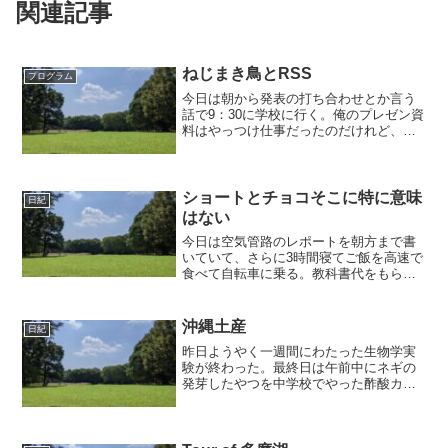
関連記事
ねじまき鳥とRSS
プログラム
今日は朝から発表の打ち合わせとか言う
話で9：30に学校に行く。俺のプレゼン資
料はやっつけ仕事だったのだけれど、時
間がこれでいいかとか、考察突っ込まれ
ないかとか考えたりしていた。レポート
書きたくないからなんとか通るようにや
ろう。しかしなんで材...
ショートとチョコそこに特に意味
日紀
はない
今日は空気管路のレポートを朝方まで書
いていて、さらに3時間寝てご飯を高速で
食べて自転車に乗る。教科書代をもらい
に実家に久しぶりに帰ったのだけれど、
そのまま期限が今日の13：00までのレポ
ートがあったのでそのまま書き続けてい
沖縄土産
日紀
たので、大学までは...
昨日ようやく一週間にわたった生物学実
験が終わった。最終日は午前中にネギの
発芽したやつを中学校でやった酢酸カー
ミンで着色して細胞分裂の様子をスケッ
チするってやつ。中学校とか今考えると
結構昔だなあ。午後は前にやった、土か
らLB培地・CMC・Gl...