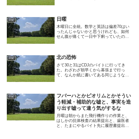
うなことをやっている問題をといたり、
対数方眼紙がなくてもらったりしてい
た。最後の演習のグラフをでっちあげ、
急いで走った。というのもこ...
日曜
日紀
木曜日に全統。数学と英語は偏差70はい
ったんじゃないかと思うけれども、如何
せん腹が痛くて一日中下痢っていたので
成績は定かではないかも。物理とかかな
り時間が足りなかった・・・焦った。日
本シリーズが面白いなあととても感じる
のに、視聴率13%（1...
北の恐怖
日紀
さて30と31はCDJのバイトに行ってき
た。わざわざ朝早くから幕張まで行っ
て、なんか紙に書いてある同じような説
明を聞いて、あとはひたすら座ると言う
仕事。人生の中でこれだけ座ったのは初
めてだというくらい座った。「座る仕
事」というのは、つまり座...
フバーハとかピオリムとかそうい
日紀
う軽減・補助的な嘘と、事実を造
り出す嘘って違う気がするな
月曜は朝からまた飛行機作りの作業と、
はしかの抗体検査の結果提出と、歯医者
と、たまにやるバイト先に履歴書提出
と、奨学金の書類を書こうと思っていた
のに寝坊した。というわけで午後3時半く