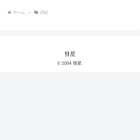
ホーム
日紀
彗星
© 2004 彗星.