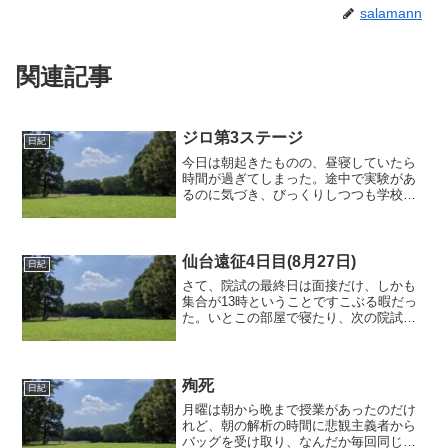
salamann
関連記事
ジロ第3ステージ
日紀
今日は朝起きたものの、昼寝していたら
時間が過ぎてしまった。途中で実験があ
るのに気づき、びっくりしつつも学校
へ。寝落ちで実験を休むところだった。
危ないな。4・5限は地学実験。今日は結
晶軸、ミラー指数の話。ミラー指数は昔
やった気がしていたけれど...
仙台遠征4日目(8月27日)
日紀
さて、院試の最終日は面接だけ、しかも
集合が13時ということですこぶる暇だっ
た。いとこの部屋で寝たり、次の院試の
勉強をしたりしていた。しかし筆記が終
わると暇だなー面接なんてあってもなく
ても筆記で決まってるんだから、面倒だ
とか思いつつ。そのうち...
殉死
日紀
月曜は朝から晩まで授業があったのだけ
れど、朝の解析の時間に悲観主義者から
バッグを受け取り、なんだか毎回同じよ