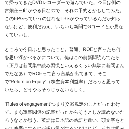
て帰ってきたDVDレコーダーで遊んでいた。今日は例の
古畑任三郎がやる日なので、それの予約とかもしてみた。
このEPGっていうのはなぜTBSがやっているんだか知ら
ないけど、便利だねえ。いちいち新聞でGコードとか見な
くていいし。
ところで今日ふと思ったこと。普通、ROEと言ったら何
を思い浮かべるかについて。俺はこの前新聞読んでたら
（正月は新聞集中読み習慣といえるくらい無駄に新聞よん
でたなあ）でROEって言う言葉が出てきて、そこ
で”Return on Equity”（株主資本利益率）だろうと思って
いたら、どうやらそうじゃないらしく。
“Rules of engagement”つまり交戦規定のことだったわけ
で。まあ軍事関係の記事だったからそうとしか読めないだ
ろうなとか思う。英語は日本語の略語と違い、頭文字をと
って略字にするのが多い気がするのだけれど、それは組み