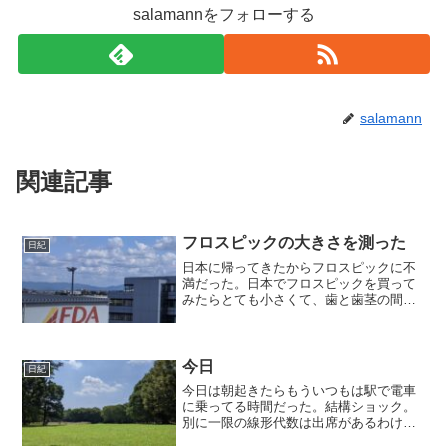
salamannをフォローする
salamann
関連記事
フロスピックの大きさを測った
日紀
日本に帰ってきたからフロスピックに不
満だった。日本でフロスピックを買って
みたらとても小さくて、歯と歯茎の間の
一番奥まで届かない。または、ギリギリ
届くけれど柄のほうが歯に当たっていま
いちという感じ。それにも関わらず、フ
ロスピックの各社のウェブ...
今日
日紀
今日は朝起きたらもういつもは駅で電車
に乗ってる時間だった。結構ショック。
別に一限の線形代数は出席があるわけで
はないのだが、今日は演習の日なので最