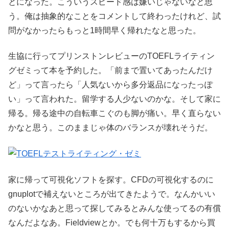
とになった。こういうスピード感は嫌いじゃないなと思
う。俺は抽象的なことをコメントして終わったけれど、試
問がなかったらもっと1時間早く帰れたなと思った。
生協に行ってプリンストンレビューのTOEFLライティン
グゼミって本を予約した。「前まで置いてあったんだけ
ど」って言ったら「人気ないから多分返品になったっぽ
い」って言われた。留学する人少ないのかな。そして家に
帰る。帰る途中の自転車こぐのも脚が痛い。早く直らない
かなと思う。このままじゃ体のバランスが壊れそうだ。
家に帰って可視化ソフトを探す。CFDの可視化するのに
gnuplotで補えないところが出てきたようで。なんかいい
のないかなあと思って探してみるとみんな使ってるの有償
なんだよなあ。Fieldviewとか。でも何十万もするから買