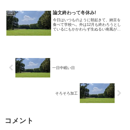
状を出してきたり、パンを切ったり、そ
んなことをしていたらどんどん時間は過
ぎた。そろそろテストのための勉強もし
論文終わって冬休み!
日紀
なきゃななんて思うわけだ...
今日はいつものように朝起きて、納豆を
食べて学校へ。外は12月も終わろうとし
ているにもかかわらず生ぬるい南風が吹
いており、気持ち悪いような天気だっ
た。学校について見ると、ザッキー・こ
うすけ(id:ramsa)・うるとかが卵落とし選
手権みたいの...
一日中眠い日
そろそろ加工
コメント