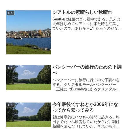
初黒板に問題の答えを書いておけばテス
トの点に結構プラスされる。それができ
なくなってしまった。去年...
シアトルの素晴らしい秋晴れ
日紀
Seattleは紅葉の真っ最中である。思えば
去年はじめてシアトルに来た時も紅葉し
ていたので、あれから1年たったのだなあ
と思う。日本は四季があって素晴らしい
というけれど、シアトルの人も十分この
紅葉と落葉を楽しんでいるように見え
る。特に、秋・冬...
バンクーバーの旅行のための下調
日紀
べ
バンクーバーに旅行に行くので下調べを
する。クリスタルモールバンクーバー
（正確にはBurnaby)にあるクリスタルモ
ールというビルで、おいしい中国料理が
食べられるという。ただこのビルはお店
がたくさんあるので、どの店に行くか迷
今年最後ですねとか2006年にな
日紀
うことは必須である...
ってから云ってみる
朝は健康的にいつもの時間に起きる。昨
日までだいぶ疲労していたからだ。朝は
新聞を読んだりしていた。それから年賀