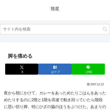
彗星
脚を痛める
X
はてブ
LINE
2007.11.13
夜から朝にかけて、カレーをあっためたりごはんをあった
めたりするのに2階と1階を高速で動き回っていたら階段
に思い切り脚、特にひざの脇のほうをぶつけた。あまりの