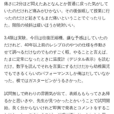
痛さに2分ほど悶えたあとなんとか普通に戻った気がして
いたのだけれど痛みがひかない。その後仮眠して授業に行
ったのだけど起きてもまだ痛いということでぐったりし
た。階段の傾斜は緩いほうが絶対いい。
3,4限は実験。今日は往復圧縮機。嫌な予感はしていたの
だけれど、40年以上前のレシプロのやつの仕様を作動さ
せて調べるだけなのでものすごく暇。やることと言えば、
たまに定常になったときに温度計（デジタル表示）を読む
だけ。数字を読んでそれを言葉にするだけだから幼稚園児
でもできるくらいのパフォーマンスしか俺はだしていなか
った。横ではガスタービンがうるさかった。
試問無しで終わりの雰囲気が出て、表紙ももらってさあ帰
るかと思いきや、先生が見つかったとかいうことで試問開
始。良く分からないけれど即興で発表とコメントをするこ