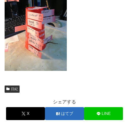
日紀
シェアする
X
はてブ
LINE