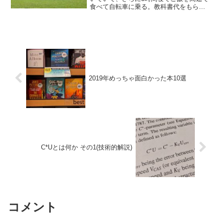
食べて自転車に乗る。教科書代をもらい
に実家に久しぶりに帰ったのだけれど、
そのまま期限が今日の13：00までのレポ
ートがあったのでそのまま書き続けてい
たので、大学までは...
2019年めっちゃ面白かった本10選
C*Uとは何か その1(技術的解説)
コメント