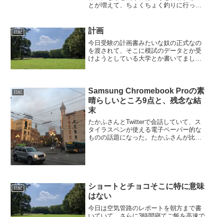
とが増えて、ちょくちょく釣りに行って
いる。魚が釣れたり釣れなかったりする
が、釣れるときは50匹とか100匹とかいう
単位で釣れるので、毎回必然的にどう調
計画
日紀
理しようか考えるこ...
今日受験の計画書みたいな奴の正式なの
を渡されて、そこに模試のデータとか受
けようとしている大学とか書いてまし
た。なんかどうにも模試のデータ見てる
と全く自信は沸いてこないなあ・・と感
じつつ。（その基準となる模試は最初の
奴で睡眠一時間+酷い下痢の...
Samsung Chromebook Proの素
日紀
晴らしいところ9点と、残念な結
末
たかふさんとTwitterで会話していて、ス
タイラスペンが使える電子ペーパー的な
ものの話題になった。たかふさんが比較
していたのは、下記の通り、Sonyの電子
ペーパーとreMarkable。Sonyのやつのほ
うがハードウェア的には良さそうだけ...
ショートとチョコそこに特に意味
日紀
はない
今日は空気管路のレポートを朝方まで書
いていて、さらに3時間寝てご飯を高速で