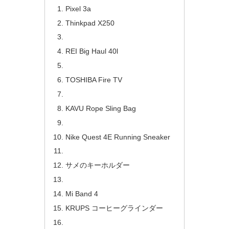
Pixel 3a
Thinkpad X250
REI Big Haul 40l
TOSHIBA Fire TV
KAVU Rope Sling Bag
Nike Quest 4E Running Sneaker
サメのキーホルダー
Mi Band 4
KRUPS コーヒーグラインダー