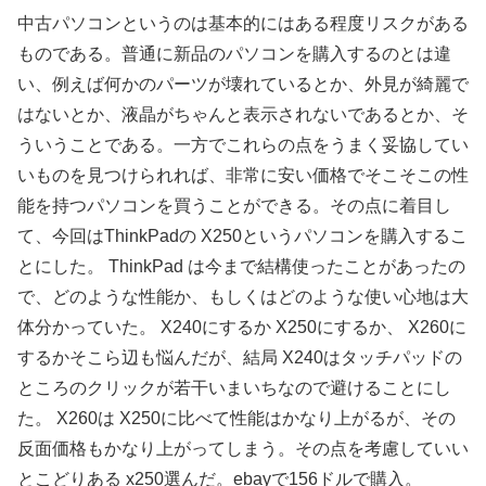
中古パソコンというのは基本的にはある程度リスクがある
ものである。普通に新品のパソコンを購入するのとは違
い、例えば何かのパーツが壊れているとか、外見が綺麗で
はないとか、液晶がちゃんと表示されないであるとか、そ
ういうことである。一方でこれらの点をうまく妥協してい
いものを見つけられれば、非常に安い価格でそこそこの性
能を持つパソコンを買うことができる。その点に着目し
て、今回はThinkPadの X250というパソコンを購入するこ
とにした。 ThinkPad は今まで結構使ったことがあったの
で、どのような性能か、もしくはどのような使い心地は大
体分かっていた。 X240にするか X250にするか、 X260に
するかそこら辺も悩んだが、結局 X240はタッチパッドの
ところのクリックが若干いまいちなので避けることにし
た。 X260は X250に比べて性能はかなり上がるが、その
反面価格もかなり上がってしまう。その点を考慮していい
とこどりある x250選んだ。ebayで156ドルで購入。