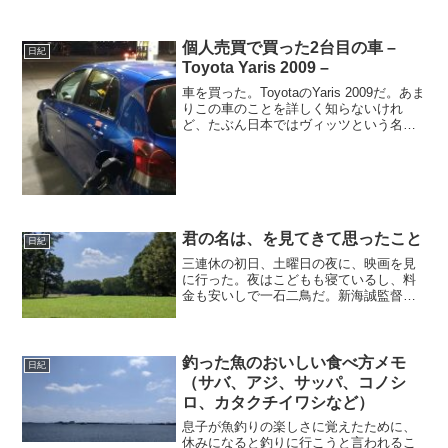
個人売買で買った2台目の車 –
日紀
Toyota Yaris 2009 –
車を買った。ToyotaのYaris 2009だ。あま
りこの車のことを詳しく知らないけれ
ど、たぶん日本ではヴィッツという名前
で売っていると思う。1台目の車は赤だっ
たので、この2台目の車が青で見分けやす
くてよかった。赤い車、青い車と呼ぶの
が楽...
君の名は、を見てきて思ったこと
日紀
三連休の初日、土曜日の夜に、映画を見
に行った。夜はこどもも寝ているし、料
金も安いしで一石二鳥だ。新海誠監督の
君の名は、をここ数週間みたいなと思っ
ていたのだけれど、いけず仕舞いだっ
た。興行収入がすごいぞとか、いままで
の新海誠ファン向けじゃない...
釣った魚のおいしい食べ方メモ
日紀
（サバ、アジ、サッパ、コノシ
ロ、カタクチイワシなど）
息子が魚釣りの楽しさに覚えたために、
休みになると釣りに行こうと言われるこ