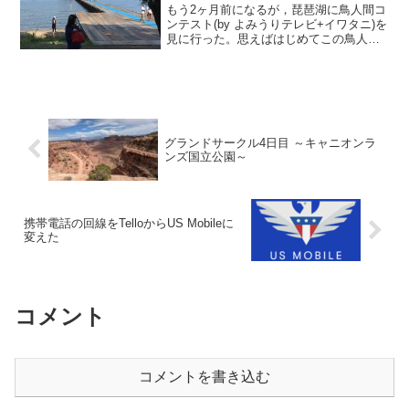
もう2ヶ月前になるが，琵琶湖に鳥人間コ
ンテスト(by よみうりテレビ+イワタニ)を
見に行った。思えばはじめてこの鳥人間
コンテストにやってきたのは2005年のこ
となので，すでに11回目であることを考
えると，年をとったんだなあと思う。な
んだかん...
グランドサークル4日目 ～キャニオンラ
ンズ国立公園～
携帯電話の回線をTelloからUS Mobileに
変えた
コメント
コメントを書き込む