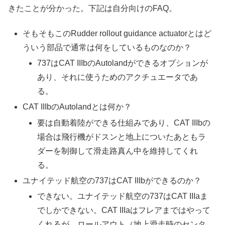
きたことが分かった。下記は自分向けのFAQ。
そもそもこのRudder rollout guidance actuatorとはど
ういう部品で通常は何をしているものなのか？
737はCAT IIIbのAutolandができるオプションが
あり、それに使うためのアクチュエータであ
る。
CAT IIIbのAutolandとは何か？
要は自動着陸ができる仕組みであり、CAT IIIbの
場合は飛行機がドスンと地上についたあともラ
ダーを制御して滑走路真ん中を維持してくれ
る。
ユナイテッド航空の737はCAT IIIbができるのか？
できない。ユナイテッド航空の737はCAT IIIaま
でしかできない。CAT IIIaはフレアまではやって
くれるが、ロールアウト（地上滑走時のセンタ