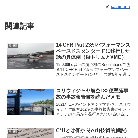
salamann
関連記事
14 CFR Part 23がパフォーマンス
飛行機
ベースドスタンダードに移行した
話の具体例（縦トリムとVMC）
19,000lbs以下の航空機のRegulationsであ
る14 CFR Part 23がパフォーマンスベー
スドスタンダードに移行して約5年が過ぎ
た。パフォーマンスベースドになっても
特に変わっていないのか、それとも実質
変わっているのか気にな...
スリウィジャヤ航空182便墜落事
飛行機
故の事故報告書を読んだメモ
2021年1月のインドネシアで起きたスリウ
ィジャヤ航空182便の事故報告書がインド
ネシアの当局から発行されているいるの
をたまたま見つけたので読んでみたら結
構興味深かったのでメモする。この事故
は離陸直後にすぐに墜落して一人も助か
C*Uとは何か その1(技術的解説)
飛行機
らないという事...