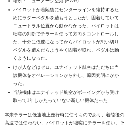
場所：ニューアーク空港 (EWR)
パイロットが着陸後にセンターラインを維持するた
めにラダーペダルを踏もうとしたが、固着していて
ニュートラル位置から動かなかった。パイロットは
咄嗟の判断でチラーを使って方向をコントロールし
た。十分に低速になってからパイロットが思い切り
ペダルを踏んだらようやく固着が取れ、ペダルは動
くようになった。
けが人などはゼロ。ユナイテッド航空はただちに当
該機体をオペレーションから外し、原因究明にかか
った。
当該機体はユナイテッド航空がボーイングから受け
取って1年しかたっていない新しい機体だった
本来チラーは低速地上走行時に使うものであり、着陸後の
高速では使わない。パイロットが咄嗟にチラーを使い、そ