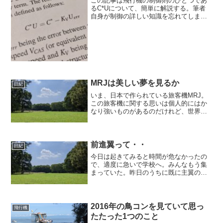
この記事は飛行機の制御則のひとつであ
るC*Uについて、簡単に解説する。筆者
自身が制御の詳しい知識を忘れてしまっ
たこと、詳しい知識を調べると記事を書
くのに時間がかかるのもあり、数式やブ
ロック線図などは極力省略する。動機
C*Uという言葉を聞く...
MRJは美しい夢を見るか
日紀
いま、日本で作られている旅客機MRJ。
この旅客機に関する思いは個人的にはか
なり強いものがあるのだけれど、世界は
俺が思っていようと思ってなかろうと決
まっていく。ただ待っているだけで人生
を終えたくないので、MRJにまつわるス
トラテジについて考え...
前進翼って・・
日紀
今日は起きてみると時間が危なかったの
で、適度に急いで学校へ。みんなもう集
まっていた。昨日のうちに既に主翼の設
計を終えたので、今日は全体のコンセプ
トとかを決める日。とりあえず、電装系
が謎だってことと、尾翼の位置、それか
らモータ、サーボ、受信機...
2016年の鳥コンを見ていて思っ
飛行機
たたった1つのこと